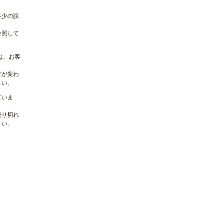
多少の誤
参照して
は、お客
方が変わ
さい。
ていま
売り切れ
さい。