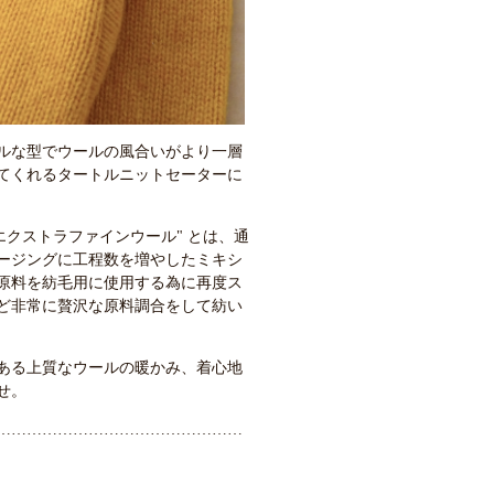
ルな型でウールの風合いがより一層
てくれるタートルニットセーターに
エクストラファインウール" とは、通
ージングに工程数を増やしたミキシ
原料を紡毛用に使用する為に再度ス
ど非常に贅沢な原料調合をして紡い
ある上質なウールの暖かみ、着心地
せ。
…………………………………………