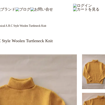
sical A.R.C Style Woolen Turtleneck Knit
C Style Woolen Turtleneck Knit