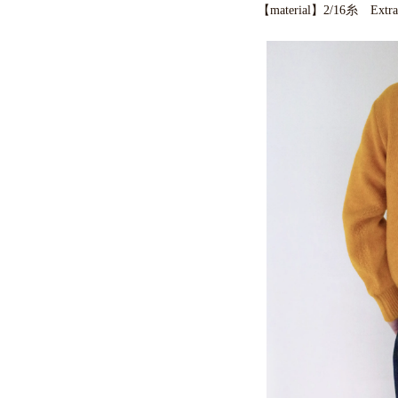
【material】2/16糸 Extra