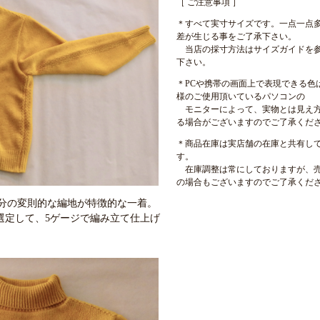
［ ご注意事項 ］
＊すべて実寸サイズです。一点一点
差が生じる事をご了承下さい。
当店の採寸方法はサイズガイドを
下さい。
＊PCや携帯の画面上で表現できる色
様のご使用頂いているパソコンの
モニターによって、実物とは見え
る場合がございますのでご了承くだ
＊商品在庫は実店舗の在庫と共有し
す。
在庫調整は常にしておりますが、
の場合もございますのでご了承くだ
分の変則的な編地が特徴的な一着。
を選定して、5ゲージで編み立て仕上げ