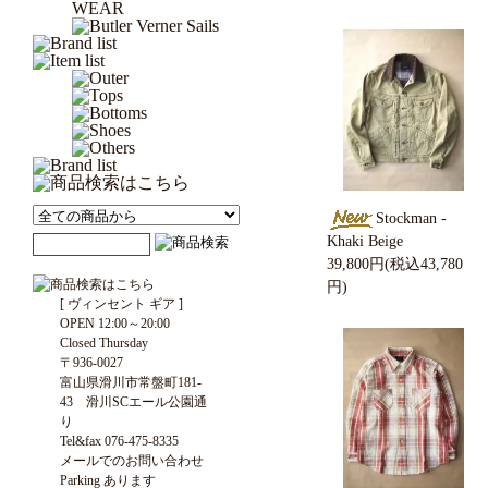
Stockman -
Khaki Beige
39,800円(税込43,780
円)
[ ヴィンセント ギア ]
OPEN 12:00～20:00
Closed Thursday
〒936-0027
富山県滑川市常盤町181-
43 滑川SCエール公園通
り
Tel&fax 076-475-8335
メールでのお問い合わせ
Parking あります