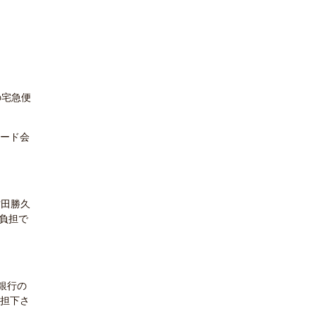
カード会
古田勝久
様負担で
銀行の
負担下さ