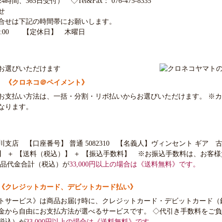
、365日受付） ◇Tel&Fax： 076-475-8335
せ
問合せは下記の時間帯にお願いします。
20:00 【定休日】 木曜日
お選びいただけます
 《クロネコ＠ペイメント》
お支払い方法は、一括・分割・リボ払いからお選びいただけます。 ※
なります。
支店 【口座番号】 普通 5082310 【名義人】ヴィンセント ギア 
】 ＋ 【送料（税込）】 ＋ 【振込手数料】 ※お振込手数料は、お客
商品代金合計（税込）が
33,000円以上の場合は《送料無料》です。
《クレジットカード、デビットカード払い》
トサービス》は商品お届け時に、クレジットカード・デビットカード（
金から自由にお支払方法が選べるサービスです。 ◇代引き手数料をご
税込）が
33,000円以上の場合は《送料無料》です。