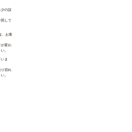
多少の誤
参照して
は、お客
方が変わ
さい。
ていま
売り切れ
さい。