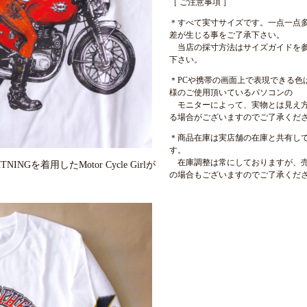
［ ご注意事項 ］
＊すべて実寸サイズです。一点一点
差が生じる事をご了承下さい。
当店の採寸方法はサイズガイドを
下さい。
＊PCや携帯の画面上で表現できる色
様のご使用頂いているパソコンの
モニターによって、実物とは見え
る場合がございますのでご了承くだ
＊商品在庫は実店舗の在庫と共有し
す。
在庫調整は常にしておりますが、
INGを着用したMotor Cycle Girlが
の場合もございますのでご了承くだ