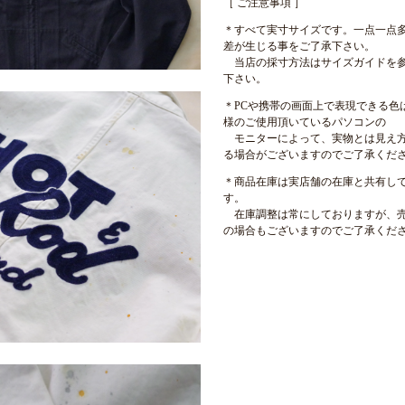
［ ご注意事項 ］
＊すべて実寸サイズです。一点一点
差が生じる事をご了承下さい。
当店の採寸方法はサイズガイドを
下さい。
＊PCや携帯の画面上で表現できる色
様のご使用頂いているパソコンの
モニターによって、実物とは見え
る場合がございますのでご了承くだ
＊商品在庫は実店舗の在庫と共有し
す。
在庫調整は常にしておりますが、
の場合もございますのでご了承くだ