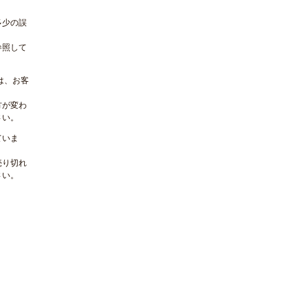
多少の誤
参照して
は、お客
方が変わ
さい。
ていま
売り切れ
さい。