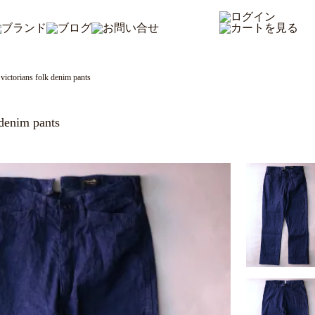
victorians folk denim pants
 denim pants