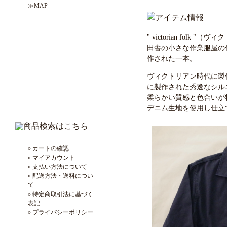
≫MAP
" victorian fol
田舎の小さな作業服屋の
作された一本。
ヴィクトリアン時代に製
に製作された秀逸なシル
柔らかい質感と色合いが
デニム生地を使用し仕立
» カートの確認
» マイアカウント
» 支払い方法について
» 配送方法・送料につい
て
» 特定商取引法に基づく
表記
» プライバシーポリシー
………………………………