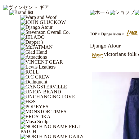
TOP
>
Django Atour
>
Django Atour
victorians folk