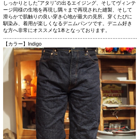
しっかりとした"アタリ"の出るエイジング、そしてヴィンテ
ージ同様の生地を再現し隅々まで再現された縫製、そして
滑らかで肌触りの良い穿き心地が最大の見所。穿くたびに
馴染み、着用が楽しくなるデニムパンツです。デニム好き
な方へ非常にオススメな1本となっております。
………………………………………………………………………
【カラー】Indigo