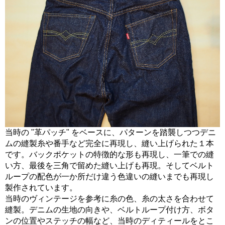
当時の "革パッチ" をベースに、パターンを踏襲しつつデニ
ムの縫製糸や番手など完全に再現し、縫い上げられた１本
です。バックポケットの特徴的な形も再現し、一筆での縫
い方、最後を三角で留めた縫い上げも再現。そしてベルト
ループの配色が一か所だけ違う色違いの縫いまでも再現し
製作されています。
当時のヴィンテージを参考に糸の色、糸の太さを合わせて
縫製。デニムの生地の向きや、ベルトループ付け方、ボタ
ンの位置やステッチの幅など、当時のディティールをとこ